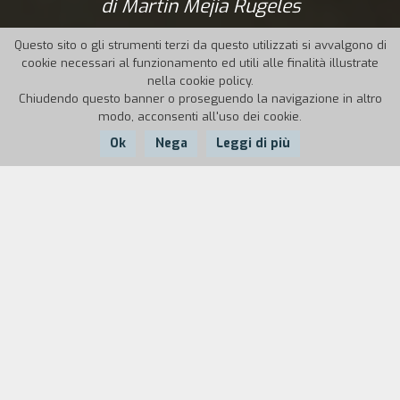
di Martin Mejia Rugeles
Questo sito o gli strumenti terzi da questo utilizzati si avvalgono di
cookie necessari al funzionamento ed utili alle finalità illustrate
nella cookie policy.
Chiudendo questo banner o proseguendo la navigazione in altro
modo, acconsenti all'uso dei cookie.
Ok
Nega
Leggi di più
Nazione:
Anno:
Durata:
Colombia
2015
82'
Il bambino di Helena dovrebbe nascere all’inizio
della stagione delle piogge. Sua madre adottiva e
il fratello raccolgono cibo e legno nella giungla
per prepararsi alla maternità e alle settimane di