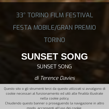
33° TORINO FILM FESTIVAL
FESTA MOBILE/GRAN PREMIO
TORINO
SUNSET SONG
SUNSET SONG
di Terence Davies
Questo sito o gli strumenti terzi da questo utilizzati si avvalgono di
cookie necessari al funzionamento ed utili alle finalità illustrate
nella cookie policy.
Chiudendo questo banner o proseguendo la navigazione in altro
modo, acconsenti all'uso dei cookie.