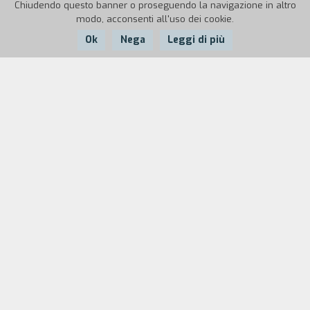
Chiudendo questo banner o proseguendo la navigazione in altro
modo, acconsenti all'uso dei cookie.
Ok
Nega
Leggi di più
Nazione:
Anno:
Durata:
USA
2015
88'
Dopo un breve soggiorno dietro le sbarre
conclusosi la vigilia di Natale, Sin-Dee Rella è
intenzionata a scoprire che fine abbia fatto
Chester, il suo protettore, di cui è ancora
innamorata. A quanto pare l’uomo non ha perso
tempo e da quel che si dice si è messo con una
biondina. Ad accompagnare Sin-Dee Rella nella
sua ricerca, l’amica e collega dal cuore d’oro
Alexandra, decisa a starle al fianco in questa
travolgente, isterica e spassosa odissea lungo le