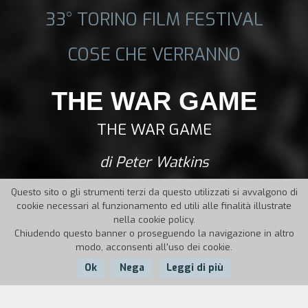
33° TORINO FILM FESTIVAL
COSE CHE VERRANNO
THE WAR GAME
THE WAR GAME
di Peter Watkins
Questo sito o gli strumenti terzi da questo utilizzati si avvalgono di
cookie necessari al funzionamento ed utili alle finalità illustrate
nella cookie policy.
Chiudendo questo banner o proseguendo la navigazione in altro
modo, acconsenti all'uso dei cookie.
Ok
Nega
Leggi di più