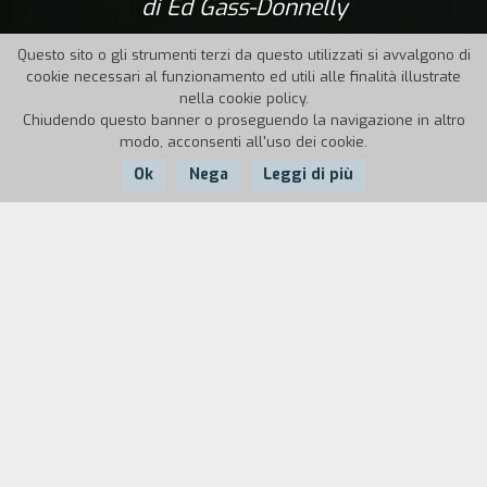
di Ed Gass-Donnelly
Questo sito o gli strumenti terzi da questo utilizzati si avvalgono di
cookie necessari al funzionamento ed utili alle finalità illustrate
nella cookie policy.
Chiudendo questo banner o proseguendo la navigazione in altro
modo, acconsenti all'uso dei cookie.
Ok
Nega
Leggi di più
Nazione:
Anno:
Durata:
Canada, USA
2016
92'
Dopo aver perso la memoria a causa di un
incidente d’auto, Jane, su consiglio dello
psicologo, torna a visitare la casa dove è
cresciuta. Qui un inquietante sospetto inizia a