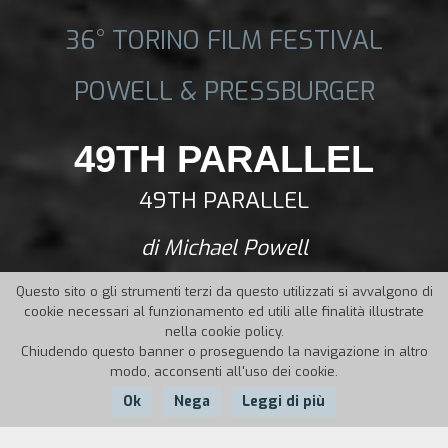
36° TORINO FILM FESTIVAL
POWELL & PRESSBURGER
49TH PARALLEL
49TH PARALLEL
di Michael Powell
Questo sito o gli strumenti terzi da questo utilizzati si avvalgono di
cookie necessari al funzionamento ed utili alle finalità illustrate
nella cookie policy.
Chiudendo questo banner o proseguendo la navigazione in altro
modo, acconsenti all'uso dei cookie.
Ok
Nega
Leggi di più