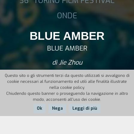
36° TORINO FILM FESTIVAL
ONDE
BLUE AMBER
BLUE AMBER
di Jie Zhou
Questo sito o gli strumenti terzi da questo utilizzati si avvalgono di
cookie necessari al funzionamento ed utili alle finalità illustrate
nella cookie policy.
Chiudendo questo banner o proseguendo la navigazione in altro
modo, acconsenti all'uso dei cookie.
Ok
Nega
Leggi di più
Nazione:
Anno:
Durata: