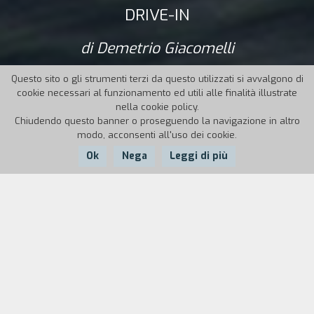
DRIVE-IN
di Demetrio Giacomelli
Questo sito o gli strumenti terzi da questo utilizzati si avvalgono di
cookie necessari al funzionamento ed utili alle finalità illustrate
nella cookie policy.
Chiudendo questo banner o proseguendo la navigazione in altro
modo, acconsenti all'uso dei cookie.
Ok
Nega
Leggi di più
Nazione:
Anno:
Durata:
Italia
2018
16'
Il regista, in preda all’inquietudine, gira in
automobile per le strade di Milano. Racconta una
barzelletta razzista ma poi si giustifica: è un atto