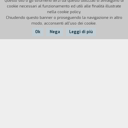
Questo sito o gli strumenti terzi da questo utilizzati si avvalgono di
cookie necessari al funzionamento ed utili alle finalità illustrate
nella cookie policy.
Chiudendo questo banner o proseguendo la navigazione in altro
modo, acconsenti all'uso dei cookie.
Ok
Nega
Leggi di più
Nazione:
Anno:
Durata:
Spagna
1974
87'
In quello che molti appassionati considerano il
più sorprendente dei quattro film della serie dei
Resuscitati ciechi, Maria Perschy e Jack Taylor
sono i protagonisti di una spaventosa storia
ambientata su una barca carica di modelle in
costume da bagno che scoprono un misterioso
vascello fantasma. Ma il galeone trasporta le
bare dei satanici templari, zombie senza occhi che