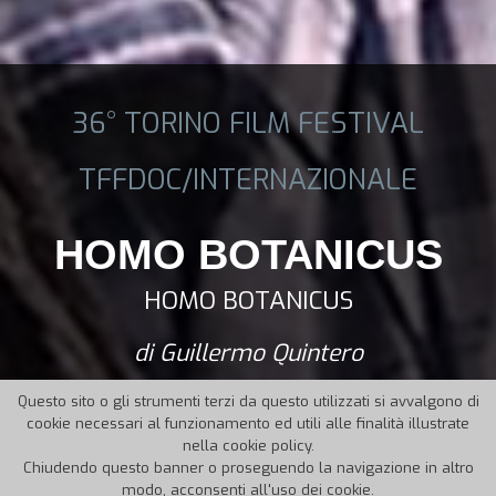
36° TORINO FILM FESTIVAL
TFFDOC/INTERNAZIONALE
HOMO BOTANICUS
HOMO BOTANICUS
di Guillermo Quintero
Questo sito o gli strumenti terzi da questo utilizzati si avvalgono di
cookie necessari al funzionamento ed utili alle finalità illustrate
nella cookie policy.
Chiudendo questo banner o proseguendo la navigazione in altro
modo, acconsenti all'uso dei cookie.