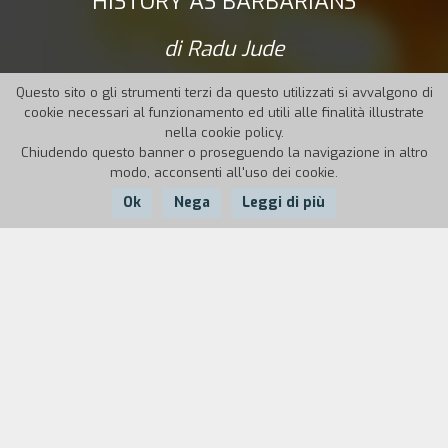
HISTORY AS BARBARIANS
di Radu Jude
Questo sito o gli strumenti terzi da questo utilizzati si avvalgono di
cookie necessari al funzionamento ed utili alle finalità illustrate
nella cookie policy.
Chiudendo questo banner o proseguendo la navigazione in altro
modo, acconsenti all'uso dei cookie.
Ok
Nega
Leggi di più
Nazione:
Romania,
Germania, Bulgaria,
Anno:
Durata:
Francia, Repubblica
2018
139'
Ceca
«Non m’importa se passeremo alla storia come
dei barbari»: così, in un consiglio dei ministri del