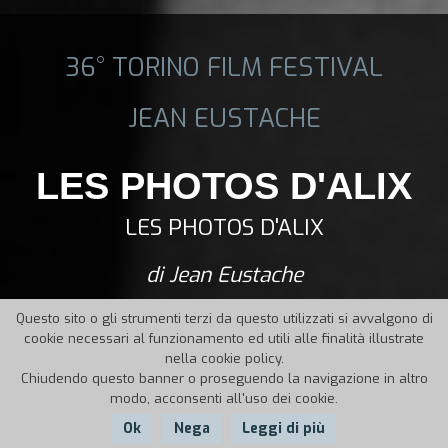
36° TORINO FILM FESTIVAL
JEAN EUSTACHE
LES PHOTOS D'ALIX
LES PHOTOS D'ALIX
di Jean Eustache
Questo sito o gli strumenti terzi da questo utilizzati si avvalgono di
cookie necessari al funzionamento ed utili alle finalità illustrate
nella cookie policy.
Chiudendo questo banner o proseguendo la navigazione in altro
modo, acconsenti all'uso dei cookie.
Ok
Nega
Leggi di più