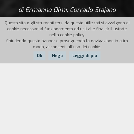
di Ermanno Olmi, Corrado Stajano
Questo sito o gli strumenti terzi da questo utilizzati si avvalgono di
cookie necessari al funzionamento ed utili alle finalità illustrate
nella cookie policy.
Chiudendo questo banner o proseguendo la navigazione in altro
modo, acconsenti all'uso dei cookie.
Ok
Nega
Leggi di più
Nazione:
Anno:
Durata:
Italia
1973
62'
Nello studio dell’avvocato Duccio Galimberti,
dove si organizzò il primo nucleo politico di
partigiani, Corrado Stajano introduce la
ricostruzione di alcuni momenti degli inizi della
Resistenza a Cuneo e dintorni, accompagnandoli