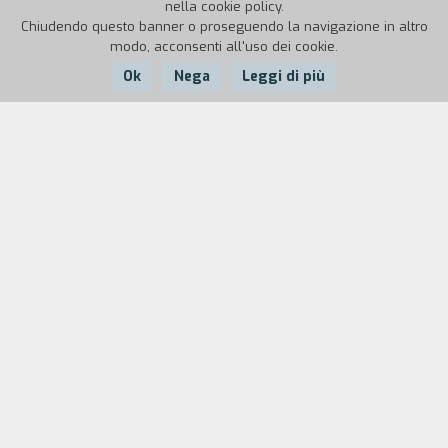
nella cookie policy.
Chiudendo questo banner o proseguendo la navigazione in altro
modo, acconsenti all'uso dei cookie.
Ok
Nega
Leggi di più
Nazione:
Anno:
Durata:
USA
2018
91'
Destino tragico e oscurità sono imminenti.
L’apocalisse Y2K non può essere fermata. Il
fratello maggiore di Abbie gli propone l’ultima
sfida prima che tutto abbia fine: superare il
famigerato livello 256 di Pac-Man senza alzarsi
dal divano se non a gioco concluso. La storia
della sopravvivenza di Abbie ha qui inizio:
all’interno di un decadente soggiorno senza cibo
né acqua, e un continuo viavai di conoscenti e