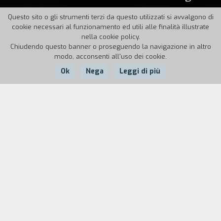
Questo sito o gli strumenti terzi da questo utilizzati si avvalgono di
cookie necessari al funzionamento ed utili alle finalità illustrate
nella cookie policy.
Chiudendo questo banner o proseguendo la navigazione in altro
modo, acconsenti all'uso dei cookie.
Ok
Nega
Leggi di più
Nazione:
Anno:
Durata:
UK
1949
106'
Una bottiglia di whisky gigantesca incombe sul
minuscolo protagonista: un incubo da alcolista
che ricorda quello di Giorni perduti di Wilder.
Infatti, P&P distillano da un thriller di Nigel
Balchin un noir bellico cupo e malato,
ambientato nelle stanzette sul retro dei