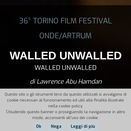
36° TORINO FILM FESTIVAL
ONDE/ARTRUM
WALLED UNWALLED
WALLED UNWALLED
di Lawrence Abu Hamdan
Questo sito o gli strumenti terzi da questo utilizzati si avvalgono di
cookie necessari al funzionamento ed utili alle finalità illustrate
nella cookie policy.
Chiudendo questo banner o proseguendo la navigazione in altro
modo, acconsenti all'uso dei cookie.
Ok
Nega
Leggi di più