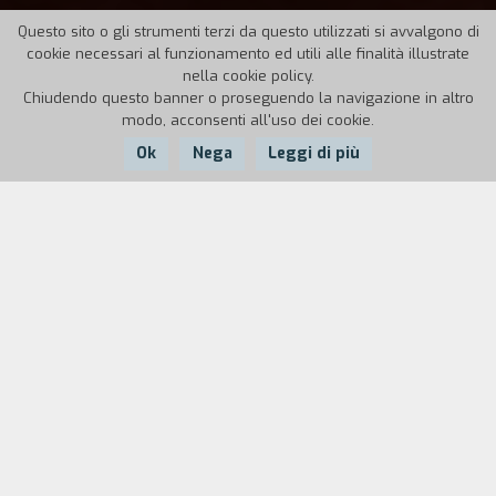
Questo sito o gli strumenti terzi da questo utilizzati si avvalgono di
cookie necessari al funzionamento ed utili alle finalità illustrate
nella cookie policy.
Chiudendo questo banner o proseguendo la navigazione in altro
modo, acconsenti all'uso dei cookie.
Ok
Nega
Leggi di più
Nazione:
Anno:
Durata:
Italia
2019
117'
La dottoressa Bianca Valentino viene assunta in
un ospedale pediatrico per coprire i turni di
notte in reparto. Bianca si ritrova immersa in un
ambiente che, dietro la sua immagine
rassicurante, nasconde un terrificante segreto
legato al suo passato di manicomio infantile.
Il fantasma di un bambino si aggira tra i corridoi