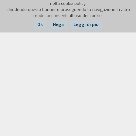
nella cookie policy.
Chiudendo questo banner o proseguendo la navigazione in altro
modo, acconsenti all'uso dei cookie.
Ok
Nega
Leggi di più
Nazione:
Belgio,
Olanda, Croazia,
Anno:
Durata:
Bulgaria
2019
99'
Nicola III, re del Belgio, cade vittima di uno
sfortunato incidente a Sarajevo nel quale resta
ferito a un orecchio da uno sparo. Al suo
risveglio, si ritrova ospite in un sanatorio su
un'isola croata, nota un tempo come la residenza
estiva di Tito. Il suo entourage tenta invano di
impedirgli di scoprire che la recente implosione