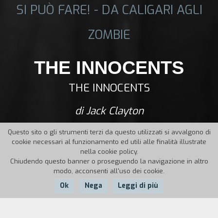
SI PUÒ FARE! - DA CALIGARI AGLI
ZOMBIE
THE INNOCENTS
THE INNOCENTS
di Jack Clayton
Questo sito o gli strumenti terzi da questo utilizzati si avvalgono di
cookie necessari al funzionamento ed utili alle finalità illustrate
nella cookie policy.
Chiudendo questo banner o proseguendo la navigazione in altro
modo, acconsenti all'uso dei cookie.
Ok
Nega
Leggi di più
Nazione:
Anno:
Durata: