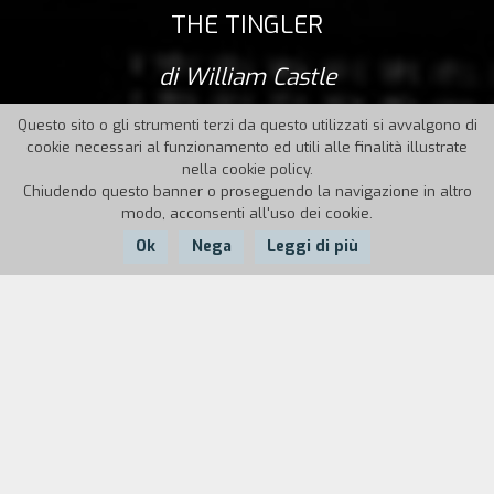
THE TINGLER
di William Castle
Questo sito o gli strumenti terzi da questo utilizzati si avvalgono di
cookie necessari al funzionamento ed utili alle finalità illustrate
nella cookie policy.
Chiudendo questo banner o proseguendo la navigazione in altro
modo, acconsenti all'uso dei cookie.
Ok
Nega
Leggi di più
Nazione:
Anno:
Durata:
USA
1959
82'
Un patologo, il dottor Warren, scopre che in ogni
essere umano vive un parassita che, quando la
persona è in stato di grande paura, cresce a