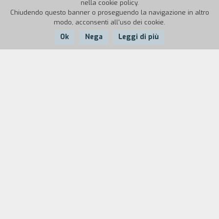
nella cookie policy.
Chiudendo questo banner o proseguendo la navigazione in altro
modo, acconsenti all'uso dei cookie.
Ok
Nega
Leggi di più
Nazione:
Anno:
Durata:
Olanda
2018
29'
Un saggio cinematografico sul silenzio della
natura. La regista osserva minuziosamente la
pace insita nel continuo mutare della costa.
Seguendo le maree del vento, la sua macchina da
presa si imbatte nello spazio dell’immobilità. Lo
scenario naturale si trasforma in una metafora
del paesaggio emozionale.