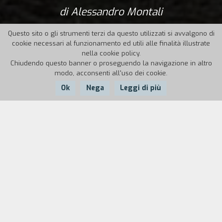
di Alessandro Montali
Questo sito o gli strumenti terzi da questo utilizzati si avvalgono di
cookie necessari al funzionamento ed utili alle finalità illustrate
nella cookie policy.
Chiudendo questo banner o proseguendo la navigazione in altro
modo, acconsenti all'uso dei cookie.
Ok
Nega
Leggi di più
Nazione:
Anno:
Durata:
Italia
2021
14'
Nel bosco del Circeo, due animali, un daino e un
cinghiale, sono intrappolati all’interno di un
recinto. Una notte, come per un volere divino, un
potente tifone si abbatte sul bosco provocando
la caduta di numerosi alberi. Il più grande di