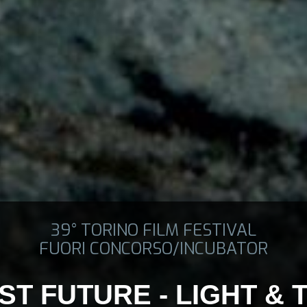
39° TORINO FILM FESTIVAL
FUORI CONCORSO/INCUBATOR
ST FUTURE - LIGHT & 