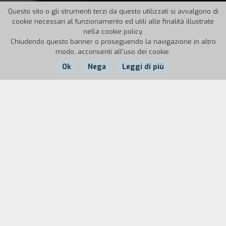
Questo sito o gli strumenti terzi da questo utilizzati si avvalgono di
cookie necessari al funzionamento ed utili alle finalità illustrate
nella cookie policy.
Chiudendo questo banner o proseguendo la navigazione in altro
modo, acconsenti all'uso dei cookie.
Ok
Nega
Leggi di più
Nazione:
Anno:
Durata:
Francia
2021
117'
La RER B è il servizio ferroviario urbano e
suburbano che attraversa Parigi da nord a sud. Il
viaggio è segnato da alcune tappe in cui sono
mostrate senza filtri la quotidianità, i desideri e
le speranze di alcuni abitanti di Parigi e delle sue
banlieue: tutti quanti formano il “noi” del titolo,
un’unica grande anima che respira e anima la