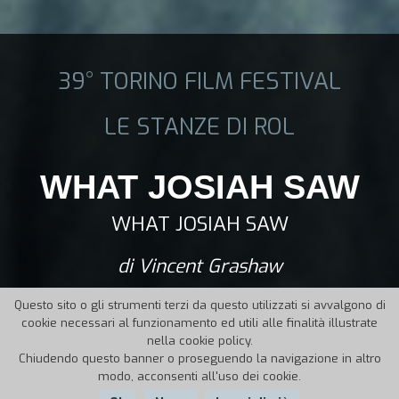
39° TORINO FILM FESTIVAL
LE STANZE DI ROL
WHAT JOSIAH SAW
WHAT JOSIAH SAW
di Vincent Grashaw
Questo sito o gli strumenti terzi da questo utilizzati si avvalgono di
cookie necessari al funzionamento ed utili alle finalità illustrate
nella cookie policy.
Chiudendo questo banner o proseguendo la navigazione in altro
modo, acconsenti all'uso dei cookie.