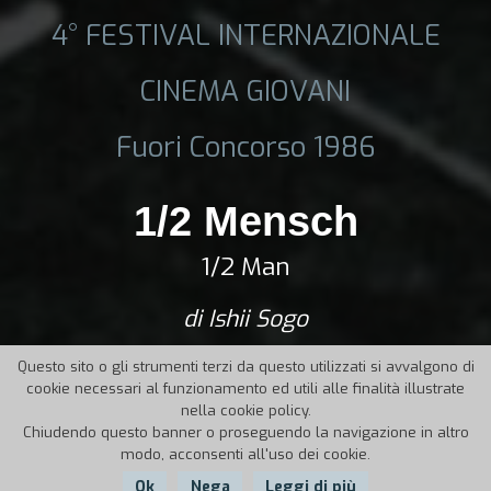
4° FESTIVAL INTERNAZIONALE
CINEMA GIOVANI
Fuori Concorso 1986
1/2 Mensch
1/2 Man
di Ishii Sogo
Questo sito o gli strumenti terzi da questo utilizzati si avvalgono di
cookie necessari al funzionamento ed utili alle finalità illustrate
nella cookie policy.
Chiudendo questo banner o proseguendo la navigazione in altro
modo, acconsenti all'uso dei cookie.
Ok
Nega
Leggi di più