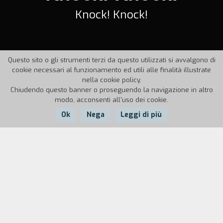
Knock! Knock!
Questo sito o gli strumenti terzi da questo utilizzati si avvalgono di
cookie necessari al funzionamento ed utili alle finalità illustrate
nella cookie policy.
Chiudendo questo banner o proseguendo la navigazione in altro
modo, acconsenti all'uso dei cookie.
Ok
Nega
Leggi di più
Nazione:
Anno:
Durata:
Canada
1985
70'
Un filmmaker decide di finire il suo documentario
sulle camere da letto del la gente andando a
Washington per poter fare un giro turistico