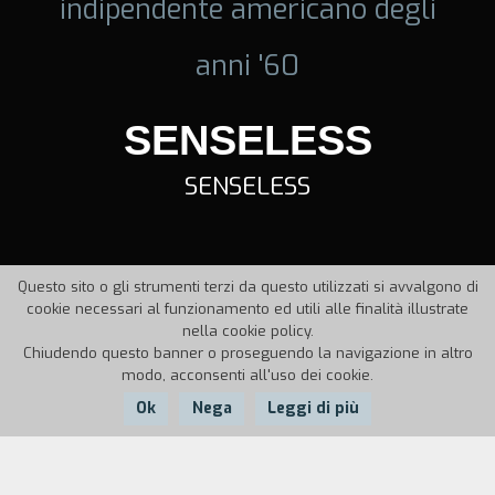
indipendente americano degli
anni '60
SENSELESS
SENSELESS
Questo sito o gli strumenti terzi da questo utilizzati si avvalgono di
cookie necessari al funzionamento ed utili alle finalità illustrate
nella cookie policy.
Chiudendo questo banner o proseguendo la navigazione in altro
modo, acconsenti all'uso dei cookie.
Ok
Nega
Leggi di più
Nazione:
Anno:
Durata: