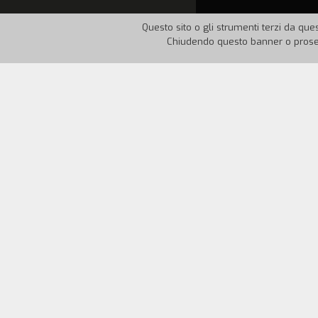
Questo sito o gli strumenti terzi da ques
Chiudendo questo banner o proseg
Nazione:
Italia
Anno:
19
"La vita di una giovane compagnia di da
ballerini si è cercato di capire quanto 
dello spettacolo." (Antonella Maja)