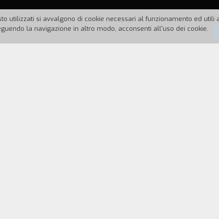
to utilizzati si avvalgono di cookie necessari al funzionamento ed utili all
uendo la navigazione in altro modo, acconsenti all'uso dei cookie.
86
Durata:
30'
nza è il soggetto di
Vivaladanza
. Attraverso alcuni a
entusiasmo e voglia di vivere ci siano dietro le quin
REGISTA
CAST & CREDITS