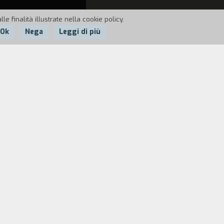
e finalità illustrate nella cookie policy.
Ok
Nega
Leggi di più
ttimi di tutti i giorni di un gruppo di
te, sino ad arrivare al momento magico