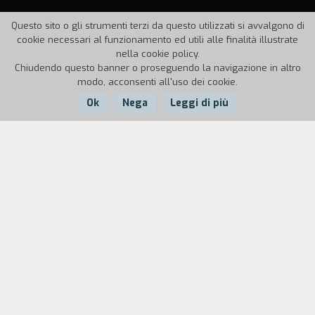
Questo sito o gli strumenti terzi da questo utilizzati si avvalgono di
cookie necessari al funzionamento ed utili alle finalità illustrate
nella cookie policy.
Chiudendo questo banner o proseguendo la navigazione in altro
modo, acconsenti all'uso dei cookie.
Ok
Nega
Leggi di più
Nazione:
Anno:
Durata:
USA
1959
12'
In nessun altro film Brakhage riesce a trarre
maggior profitto dalla manipolazione del tempo
cronologico; i suoi film lirici, per la maggior
parte, esistono al di fuori dello svolgersi
consequenziale del tempo cronologico, in una
forma di simultaneit`, o di brevi, sconnessi tratti