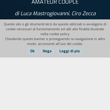
AMATEUR COUPLE
di Luca Mastrogiovanni, Ciro Zecca
Questo sito o gli strumenti terzi da questo utilizzati si avvalgono di
cookie necessari al funzionamento ed utili alle finalità illustrate
nella cookie policy.
Chiudendo questo banner o proseguendo la navigazione in altro
modo, acconsenti all'uso dei cookie.
Ok
Nega
Leggi di più
Nazione:
Anno:
Durata:
Italia
2023
26'
Spicchietta e Bagigio sono fidanzati da tempo e
vivono insieme in una stanza in affitto, all’interno
di un appartamento condiviso con altre persone.
Si amano, o almeno così credono, ma la loro vita