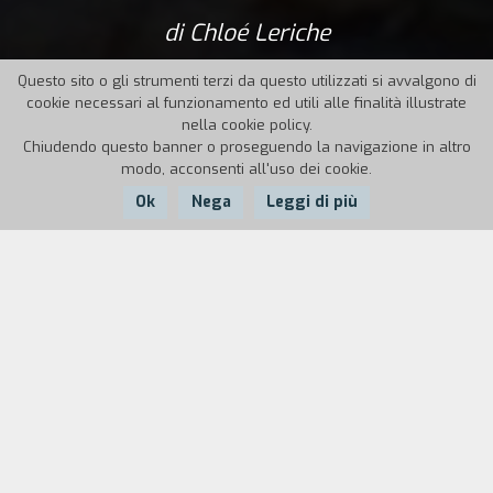
di Chloé Leriche
Questo sito o gli strumenti terzi da questo utilizzati si avvalgono di
cookie necessari al funzionamento ed utili alle finalità illustrate
nella cookie policy.
Chiudendo questo banner o proseguendo la navigazione in altro
modo, acconsenti all'uso dei cookie.
Ok
Nega
Leggi di più
Nazione:
Anno:
Durata:
Canada
2023
103'
Il 26 giugno 1977, un veicolo precipita in un
fiume poco fuori dalla comunità Atikamekw di
Manawan, nel nord del Québec. Due persone di
origine non indigena sopravvivono all'incidente,
ma cinque membri della comunità Atikamekw