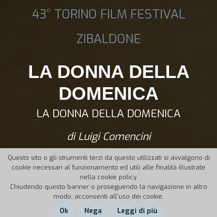
43° TORINO FILM FESTIVAL
ZIBALDONE
LA DONNA DELLA
DOMENICA
LA DONNA DELLA DOMENICA
di Luigi Comencini
Questo sito o gli strumenti terzi da questo utilizzati si avvalgono di
cookie necessari al funzionamento ed utili alle finalità illustrate
nella cookie policy.
Chiudendo questo banner o proseguendo la navigazione in altro
modo, acconsenti all'uso dei cookie.
Ok
Nega
Leggi di più