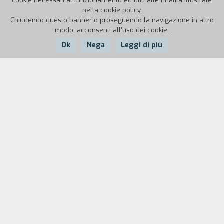
cookie necessari al funzionamento ed utili alle finalità illustrate
nella cookie policy.
Chiudendo questo banner o proseguendo la navigazione in altro
modo, acconsenti all'uso dei cookie.
Ok
Nega
Leggi di più
Nazione:
Anno:
Italia
1986
Durata:
7'
Il rapporto enigmatico instaurato fra la figura
inquieta della protagonista e il mare, nel
succedersi delle stagioni, in un variare di
sentimenti e stati d'animo che passa dalla
malinconia e dal grigiore invernale alla vitalit` del
periodo estivo; il tutto trasfigurato in un
metafisico smarrimento opportunamente
sottolineato dalle note di Ruggeri.