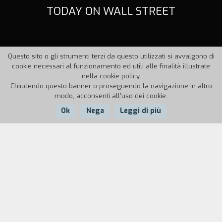
TODAY ON WALL STREET
Questo sito o gli strumenti terzi da questo utilizzati si avvalgono di
cookie necessari al funzionamento ed utili alle finalità illustrate
nella cookie policy.
Chiudendo questo banner o proseguendo la navigazione in altro
modo, acconsenti all'uso dei cookie.
Ok
Nega
Leggi di più
Nazione:
Anno:
Durata:
USA
1986
4'
Un giovane broker consulta l'andamento del
mercato azionario sul giornale.