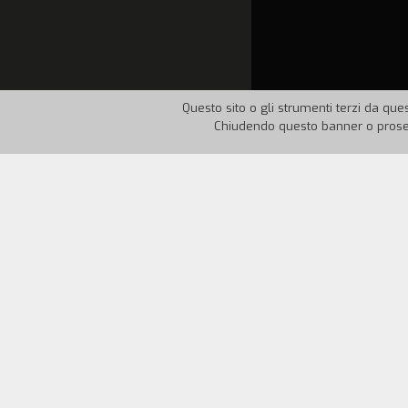
Questo sito o gli strumenti terzi da ques
Chiudendo questo banner o proseg
Nazione:
Svizzera
Anno:
Domenica pomeriggio. Ci facciamo uno sp
giochiamo a Monopoli.