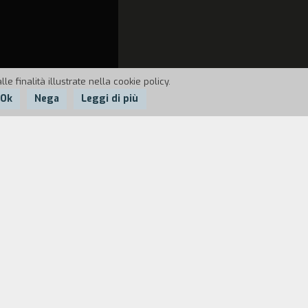
e finalità illustrate nella cookie policy.
Ok
Nega
Leggi di più
line, fumiamo altri spinelli e