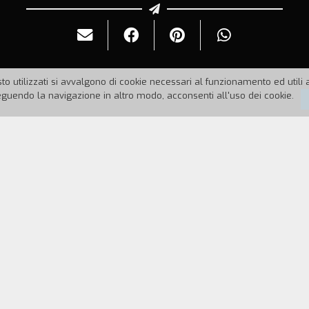
to utilizzati si avvalgono di cookie necessari al funzionamento ed utili all
uendo la navigazione in altro modo, acconsenti all'uso dei cookie.
1987
Durata:
2'
inello e lo fumiamo nel parco. Poi andiamo da Caro