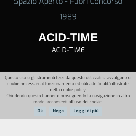
Spazio Aperto - Fuori Concorso
1989
ACID-TIME
ACID-TIME
Questo sito o gli strumenti terzi da questo utilizzati si avvalgono di
cookie necessari al funzionamento ed utili alle finalità illustrate
nella cookie policy.
Chiudendo questo banner o proseguendo la navigazione in altro
modo, acconsenti all'uso dei cookie.
Ok
Nega
Leggi di più
Nazione:
Anno:
Durata: