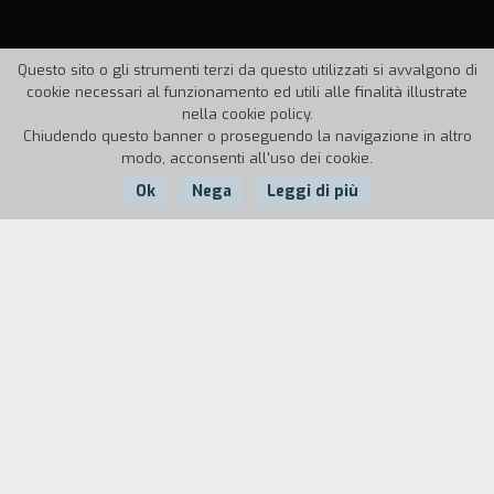
Questo sito o gli strumenti terzi da questo utilizzati si avvalgono di
cookie necessari al funzionamento ed utili alle finalità illustrate
nella cookie policy.
Chiudendo questo banner o proseguendo la navigazione in altro
modo, acconsenti all'uso dei cookie.
Ok
Nega
Leggi di più
Nazione:
Anno:
Durata:
Italia
1989
30'
La realt` boliviana dai tempi precolombiani ai
giorni nostri raccontata sotto forma di diario di
viaggio.