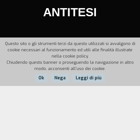
ANTITESI
Questo sito o gli strumenti terzi da questo utilizzati si avvalgono di
cookie necessari al funzionamento ed utili alle finalità illustrate
nella cookie policy.
Chiudendo questo banner o proseguendo la navigazione in altro
modo, acconsenti all'uso dei cookie.
Ok
Nega
Leggi di più
Nazione:
Anno:
Italia
1989
Durata:
3'
"II denaro nella sua doppia valenza di valore e di
scambio. Mani che si scambiano monete con un