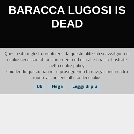
BARACCA LUGOSI IS
DEAD
Questo sito o gli strumenti terzi da questo utilizzati si avvalgono di
cookie necessari al funzionamento ed utili alle finalità illustrate
nella cookie policy.
Chiudendo questo banner o proseguendo la navigazione in altro
modo, acconsenti all'uso dei cookie.
Ok
Nega
Leggi di più
Nazione:
Anno:
Italia
1989
Durata:
9'
Il video vuole accostare sguardi sulla "citt`" alla