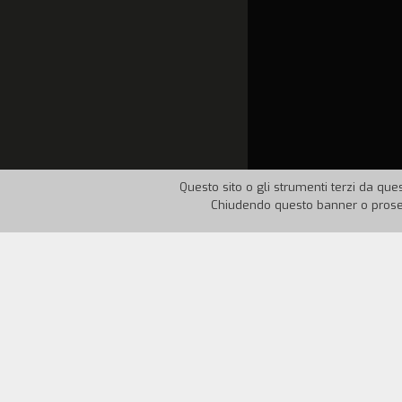
Questo sito o gli strumenti terzi da ques
Chiudendo questo banner o proseg
Nazione:
Italia
Anno:
19
Soggetto Don Aldone si identifica con gl
realmente le avventure fino ad allora 