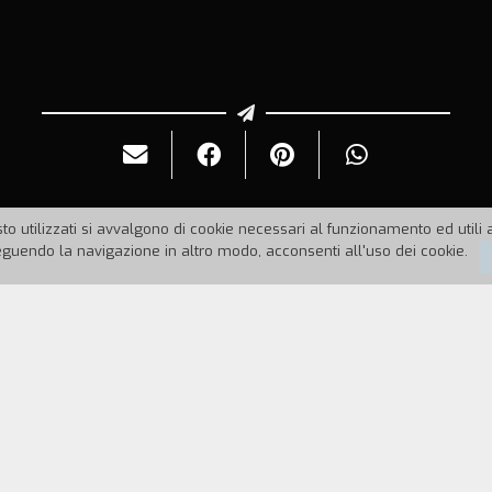
to utilizzati si avvalgono di cookie necessari al funzionamento ed utili all
uendo la navigazione in altro modo, acconsenti all'uso dei cookie.
89
Durata:
57'
i eroi dei film che vede e rivede ininterrottamente 
sognate, e abbandona nella notte la sua fantomati