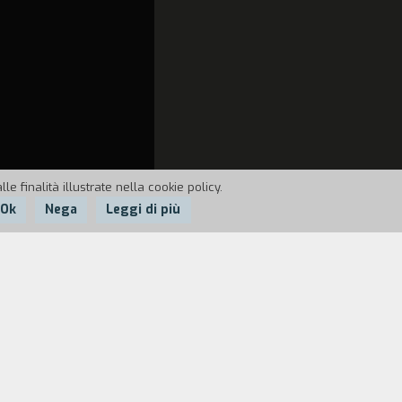
e finalità illustrate nella cookie policy.
Ok
Nega
Leggi di più
in TV. Decide un giorno di vivere
ca dimora, scontrandosi con un mondo