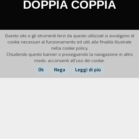
DOPPIA COPPIA
Questo sito o gli strumenti terzi da questo utilizzati si avvalgono di
cookie necessari al funzionamento ed utili alle finalità illustrate
nella cookie policy.
Chiudendo questo banner o proseguendo la navigazione in altro
modo, acconsenti all'uso dei cookie.
Ok
Nega
Leggi di più
Nazione:
Anno:
Durata:
Italia
1989
33'
Da un quadro rubato al posto di un altro
scaturiscono una serie di equivoci e di situazioni
insospettabili...