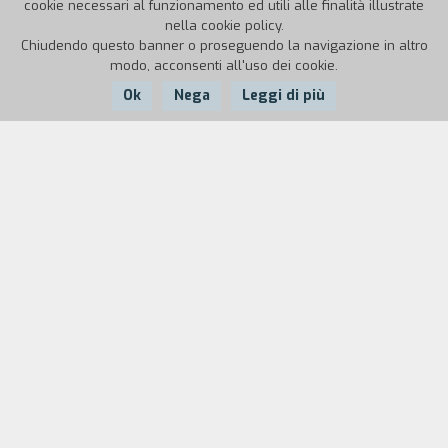
cookie necessari al funzionamento ed utili alle finalità illustrate
nella cookie policy.
Chiudendo questo banner o proseguendo la navigazione in altro
modo, acconsenti all'uso dei cookie.
Ok
Nega
Leggi di più
Nazione:
Anno:
Durata:
Italia
1989
16'
Un documentario sulla vita dei gatti. La loro vita
nelle case degli uomini.
Biografia
regista