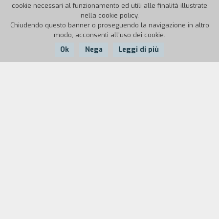
cookie necessari al funzionamento ed utili alle finalità illustrate
nella cookie policy.
Chiudendo questo banner o proseguendo la navigazione in altro
modo, acconsenti all'uso dei cookie.
Ok
Nega
Leggi di più
Nazione:
Anno:
Italia
1988
Durata:
9'
Scuola e classe:
Scuola Materna Laboratorio
Immagine 2, Torino.
Responsabile dell'opera:
Rosa Salvano,
Laboratorio Immagine 2, via Nuoro 20/C, Torino,
tel. 301067.