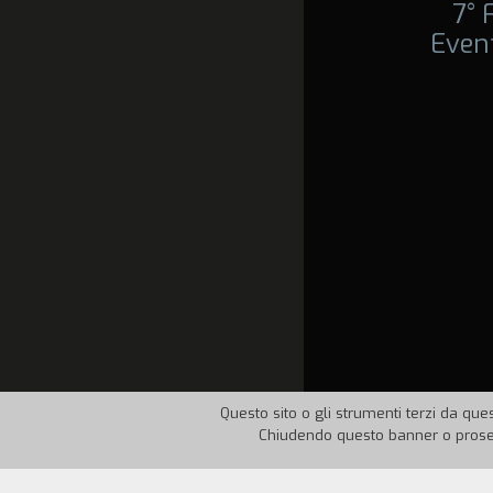
7°
Event
Questo sito o gli strumenti terzi da ques
Chiudendo questo banner o proseg