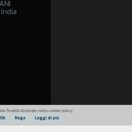
ANI
 India
e finalità illustrate nella cookie policy.
Ok
Nega
Leggi di più