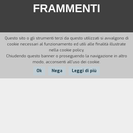
FRAMMENTI
Questo sito o gli strumenti terzi da questo utilizzati si avvalgono di
cookie necessari al funzionamento ed utili alle finalità illustrate
nella cookie policy.
Chiudendo questo banner o proseguendo la navigazione in altro
modo, acconsenti all'uso dei cookie.
Ok
Nega
Leggi di più
Nazione:
Anno:
Italia
1989
Durata:
5'
"I frammenti, sì, sono proprio i frammenti che
determinano uno stato di fatto. I frammenti che
si vogliono recuperare, e non se ne vuoi perdere