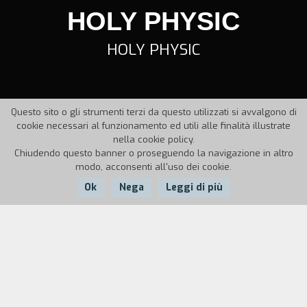
HOLY PHYSIC
HOLY PHYSIC
Questo sito o gli strumenti terzi da questo utilizzati si avvalgono di
cookie necessari al funzionamento ed utili alle finalità illustrate
nella cookie policy.
Chiudendo questo banner o proseguendo la navigazione in altro
modo, acconsenti all'uso dei cookie.
Ok
Nega
Leggi di più
Nazione:
Anno:
Durata:
UK
1989
15'
Una storia gotica, ambientata in una stanza, in un