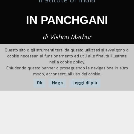
IN PANCHGANI
di Vishnu Mathur
Questo sito o gli strumenti terzi da questo utilizzati si avvalgono di
cookie necessari al funzionamento ed utili alle finalità illustrate
nella cookie policy.
Chiudendo questo banner o proseguendo la navigazione in altro
modo, acconsenti all'uso dei cookie.
Ok
Nega
Leggi di più
Nazione:
Anno:
Durata:
India
1970
14'
Due ragazzi incontrano una ragazza. Uno dei due