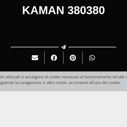
KAMAN 380380
to utilizzati si avvalgono di cookie necessari al funzionamento ed utili all
uendo la navigazione in altro modo, acconsenti all'uso dei cookie.
89
Durata:
55'