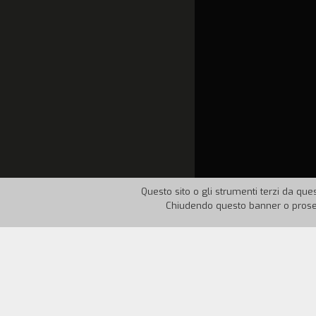
Questo sito o gli strumenti terzi da ques
Chiudendo questo banner o proseg
Nazione:
Italia
Anno:
19