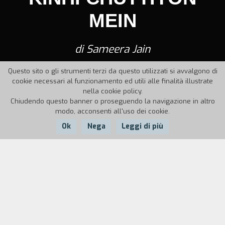
MEIN
di Sameera Jain
Questo sito o gli strumenti terzi da questo utilizzati si avvalgono di
cookie necessari al funzionamento ed utili alle finalità illustrate
nella cookie policy.
Chiudendo questo banner o proseguendo la navigazione in altro
modo, acconsenti all'uso dei cookie.
Ok
Nega
Leggi di più
Nazione:
Anno:
Durata:
India
1982
42'
Una ragazza di diciassette anni deve decidere del
proprio futuro. Ha terminato la scuola.